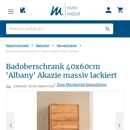
Massivholzmöbel
Badmöbel
Hängeschränke
Badoberschrank 40x60cm 'Albany' Akazie massiv lackiert
Badoberschrank 40x60cm
'Albany' Akazie massiv lackiert
|
Zum Merkzettel hinzufügen
Lieferzeit: Ende September
Bildergalerie überspringen