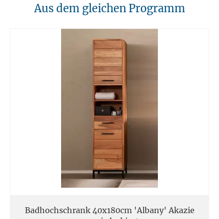
10. Brandschutz
Aus dem gleichen Programm
Unsere Möbel sollten von Hitzequellen wie Kaminen oder direkten
Heizungen ferngehalten werden. Verwenden Sie feuerfeste Unterlagen
für Kerzen oder anderen heißen Gegenständen.
11. Entsorgung
Am Ende der Nutzungsdauer sollten Möbel fachgerecht entsorgt
werden. Massivholz kann über den Sperrmüll oder an speziellen
Sammelstellen abgegeben werden. Die örtlichen
Entsorgungsvorschriften sind zu beachten.
12. Einsatzort
Unsere Massivmöbel sind so konzipiert das Sie für den privaten
Gebrauch in Haushalten geeignet sind. Diese Möbel sind nicht für
kommerziellen Gebrauch geeignet.
Unsere Massivholzmöbel sind nicht für den Außenbereich geeignet.
Badhochschrank 40x180cm 'Albany' Akazie