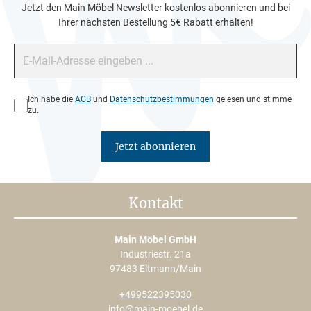
Jetzt den Main Möbel Newsletter kostenlos abonnieren und bei
Ihrer nächsten Bestellung 5€ Rabatt erhalten!
E-Mail-Adresse*
Datenschutz*
Ich habe die
AGB
und
Datenschutzbestimmungen
gelesen und stimme
zu.
Jetzt abonnieren
Kontakt
Main Möbel GmbH
Industriestr. 21a
97483 Eltmann/Main
+499522395030
info@main-moebel.de