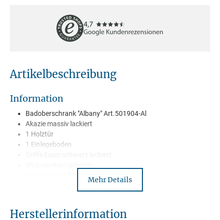
Artikelbeschreibung
Information
Badoberschrank "Albany" Art.501904-Al
Akazie massiv lackiert
1 Holztür
1 Einlegeboden
Griffe Eisen schwarz lackiert
Wird montiert geliefert
Lieferung mit Paketdienst
Mehr Details
Herstellerinformation
Beschreibung