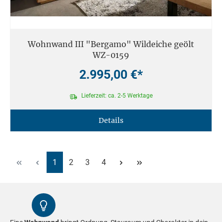
Wohnwand III "Bergamo" Wildeiche geölt
WZ-0159
2.995,00 €*
Lieferzeit: ca. 2-5 Werktage
Details
Seite
Seite
Seite
Seite
1
2
3
4
Kontrast