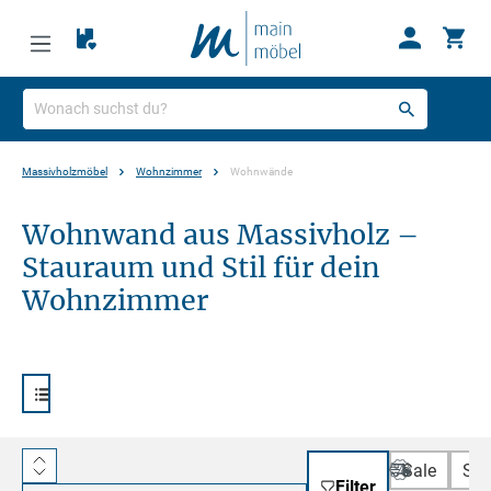
Massivholzmöbel
Wohnzimmer
Wohnwände
Wohnwand aus Massivholz –
Stauraum und Stil für dein
Wohnzimmer
nur Reduzie
Sof
Sale
Sof
Filter