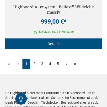
Highboard 100x145cm "Belfast" Wildeiche
massiv
999,00 €*
Lieferzeit: ca. 2-5 Werktage
Details
Seite
Seite
Seite
Seite
Seite
1
2
3
4
5
Ein
Highboard
bietet mehr Stauraum als ein Sideboard und ist
Kontrast
dabei deutlich schlanker als ein Schrank. Im Esszimmer ist es der
ideale Platz für Geschirr, Tischdecken, Besteck und alles, was du