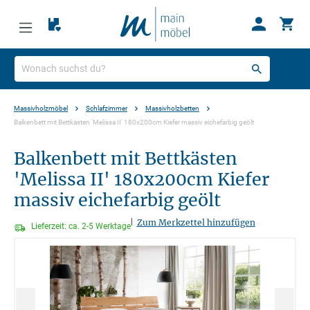
Massivholzmöbel
Schlafzimmer
Massivholzbetten
Balkenbett mit Bettkästen 'Melissa II' 180x200cm Kiefer massiv eichefarbig geölt
Balkenbett mit Bettkästen
'Melissa II' 180x200cm Kiefer
massiv eichefarbig geölt
|
Zum Merkzettel hinzufügen
Lieferzeit: ca. 2-5 Werktage
Bildergalerie überspringen