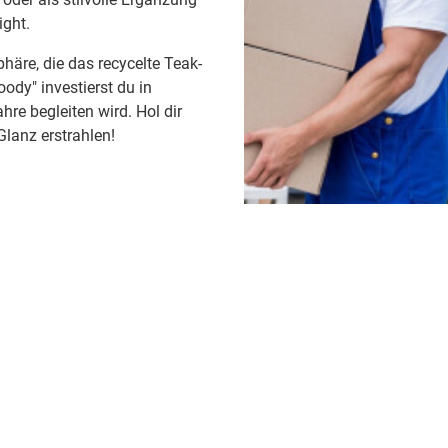
ight.
häre, die das recycelte Teak-
oody" investierst du in
hre begleiten wird. Hol dir
lanz erstrahlen!