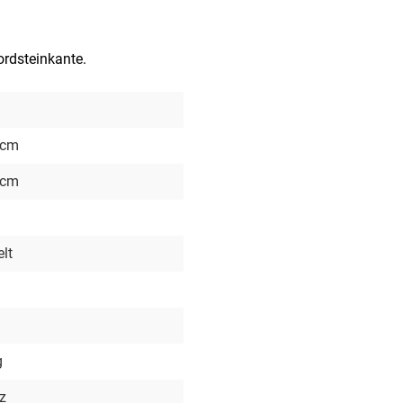
Bordsteinkante.
 cm
 cm
lt
g
z