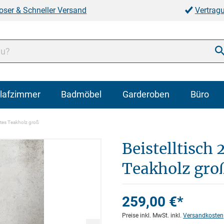
oser & Schneller Versand
Vertrag
lafzimmer
Badmöbel
Garderoben
Büro
ltes Teakholz groß
Beistelltisch
Teakholz gro
259,00 €*
Preise inkl. MwSt. inkl.
Versandkosten