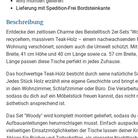
wird montiert geliefert
Lieferung mit Spedition-Frei Bordsteinkante
Beschreibung
Entdecke den zeitlosen Charme des Beistelltisch 2er-Sets "Wo
recyceltem, massivem Teak-Holz – einem nachwachsenden Roh
Wohnung verschönert, sondern auch die Umwelt schützt. Mi
Breite, 41 cm Höhe und 40 cm Länge sowie ca. 57 cm Breite
Länge passen diese Tische perfekt in jedes Zuhause.
Das hochwertige Teak-Holz besticht durch seine natürliche S
Jedes Stück Holz erzählt eine eigene Geschichte und bringt 
in dein Wohnzimmer, Schlafzimmer oder Büro. Die Verarbeitun
sodass du dich auf ein Möbelstück freuen kannst, das nicht 
ästhetisch ansprechend ist.
Das Set "Woody" wird komplett montiert geliefert, sodass du 
Aufbauanleitungen herumschlagen musst. Einfach auspacken
vielseitigen Einsatzmöglichkeiten der Tische lassen deiner Kre
Ablage für Bücher und Zeitschriften, als eleganter Nachttisch