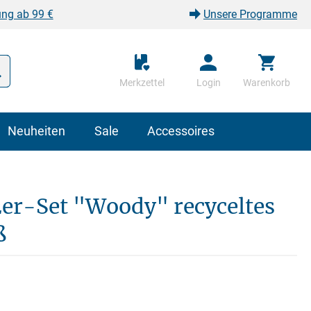
ung ab 99 €
Unsere Programme
Merkzettel
Login
Warenkorb
Neuheiten
Sale
Accessoires
 2er-Set "Woody" recyceltes
ß