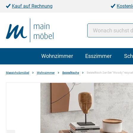
Kauf auf Rechnung
Kostenl
Wohnzimmer
Esszimmer
Sch
Massivholzmöbel
Wohnzimmer
Beistelltische
Beistelltisch 2er-Set "Woody" recyce
Bildergalerie überspringen