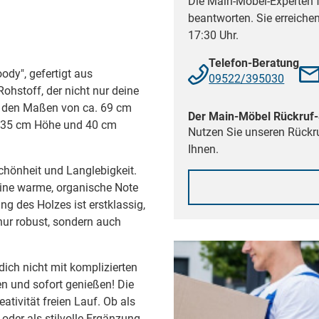
Die Main-Möbel-Experten f
beantworten. Sie erreiche
17:30 Uhr.
Telefon-Beratung
ody", gefertigt aus
09522/395030
stoff, der nicht nur deine
t den Maßen von ca. 69 cm
Der Main-Möbel Rückruf-
, 35 cm Höhe und 40 cm
Nutzen Sie unseren Rückru
Ihnen.
chönheit und Langlebigkeit.
eine warme, organische Note
g des Holzes ist erstklassig,
nur robust, sondern auch
dich nicht mit komplizierten
 und sofort genießen! Die
ativität freien Lauf. Ob als
 oder als stilvolle Ergänzung