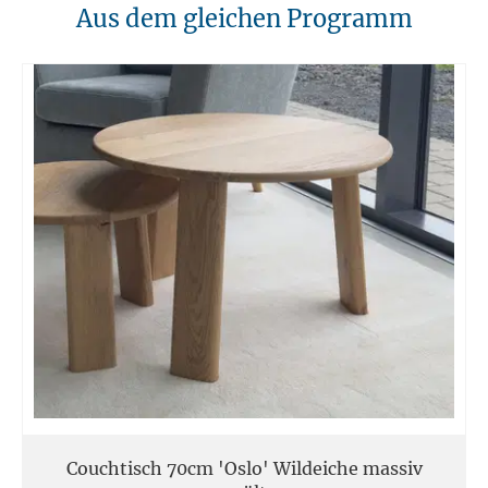
10. Brandschutz
Aus dem gleichen Programm
Unsere Möbel sollten von Hitzequellen wie Kaminen oder direkten
Heizungen ferngehalten werden. Verwenden Sie feuerfeste Unterlagen
für Kerzen oder anderen heißen Gegenständen.
11. Entsorgung
Am Ende der Nutzungsdauer sollten Möbel fachgerecht entsorgt
werden. Massivholz kann über den Sperrmüll oder an speziellen
Sammelstellen abgegeben werden. Die örtlichen
Entsorgungsvorschriften sind zu beachten.
12. Einsatzort
Unsere Massivmöbel sind so konzipiert das Sie für den privaten
Gebrauch in Haushalten geeignet sind. Diese Möbel sind nicht für
kommerziellen Gebrauch geeignet.
Unsere Massivholzmöbel sind nicht für den Außenbereich geeignet.
Couchtisch 70cm 'Oslo' Wildeiche massiv