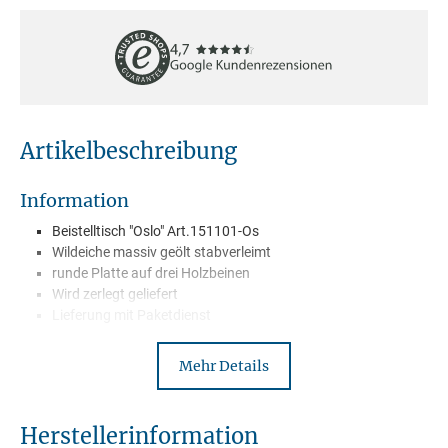
Artikelbeschreibung
Information
Beistelltisch "Oslo" Art.151101-Os
Wildeiche massiv geölt stabverleimt
runde Platte auf drei Holzbeinen
Wird zerlegt geliefert
Lieferung mit Paketdienst
Mehr Details
Beschreibung
Mit dem Beistelltisch Oslo holst du dir ein Stück skandinavische
Herstellerinformation
Ruhe in dein Zuhause. Die runde Platte aus massiv geölter