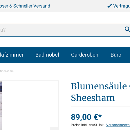
oser & Schneller Versand
Vertrag
lafzimmer
Badmöbel
Garderoben
Büro
" Sheesham
Blumensäule 
Sheesham
89,00 €*
Preise inkl. MwSt. inkl.
Versandkosten