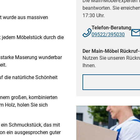
Die Main-Möbel-Experten f
beantworten. Sie erreiche
17:30 Uhr.
et wurde aus massiven
Telefon-Beratung
09522/395030
ht jedem Möbelstück durch die
Der Main-Möbel Rückruf-
sstarke Maserung wunderbar
Nutzen Sie unseren Rückru
it.
Ihnen.
uf die natürliche Schönheit
einem großen, kombinierten
 Holz, holen Sie sich
e ein Schmuckstück, das mit
ton ein ausgesprochen guter