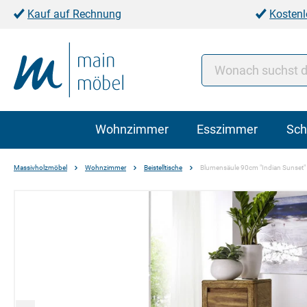
Kauf auf Rechnung
Kostenl
Wohnzimmer
Esszimmer
Sch
Massivholzmöbel
Wohnzimmer
Beistelltische
Blumensäule 90cm "Indian Sunset
Bildergalerie überspringen