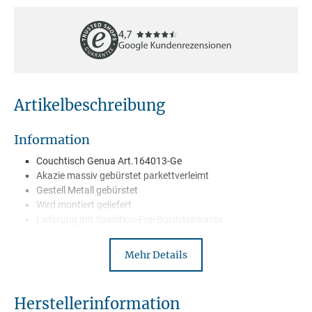
Artikelbeschreibung
Information
Couchtisch Genua Art.164013-Ge
Akazie massiv gebürstet parkettverleimt
Gestell Metall gebürstet
Wird montiert geliefert
Lieferung mit Spedition-Frei Bordsteinkante
Mehr Details
Beschreibung
Genua ist eine unglaublich aussagekräftige überzeugende und
Herstellerinformation
unserer Meinung nach gelungene Serie! Dabei bestehen die Stücke