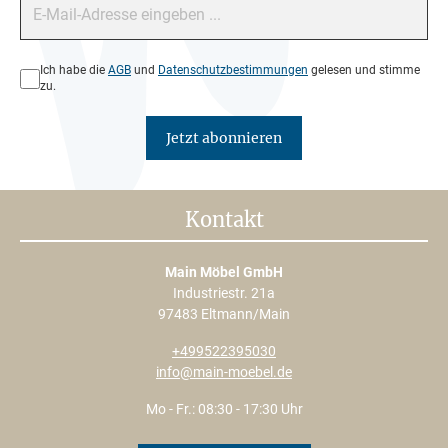
Datenschutz*
Ich habe die
AGB
und
Datenschutzbestimmungen
gelesen und stimme
zu.
Jetzt abonnieren
Kontakt
Main Möbel GmbH
Industriestr. 21a
97483 Eltmann/Main
+499522395030
info@main-moebel.de
Mo - Fr.: 08:30 - 17:30 Uhr