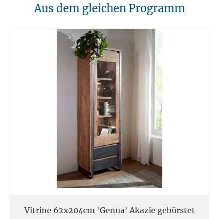
10. Brandschutz
Aus dem gleichen Programm
Unsere Möbel sollten von Hitzequellen wie Kaminen oder direkten
Heizungen ferngehalten werden. Verwenden Sie feuerfeste Unterlagen
für Kerzen oder anderen heißen Gegenständen.
11. Entsorgung
Am Ende der Nutzungsdauer sollten Möbel fachgerecht entsorgt
werden. Massivholz kann über den Sperrmüll oder an speziellen
Sammelstellen abgegeben werden. Die örtlichen
Entsorgungsvorschriften sind zu beachten.
12. Einsatzort
Unsere Massivmöbel sind so konzipiert das Sie für den privaten
Gebrauch in Haushalten geeignet sind. Diese Möbel sind nicht für
kommerziellen Gebrauch geeignet.
Unsere Massivholzmöbel sind nicht für den Außenbereich geeignet.
Vitrine 62x204cm 'Genua' Akazie gebürstet