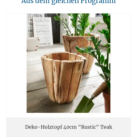
Aus dem gleichen Programm
Unsere Möbel sollten von Hitzequellen wie Kaminen oder direkten
Heizungen ferngehalten werden. Verwenden Sie feuerfeste Unterlagen
für Kerzen oder anderen heißen Gegenständen.
11. Entsorgung
Am Ende der Nutzungsdauer sollten Möbel fachgerecht entsorgt
werden. Massivholz kann über den Sperrmüll oder an speziellen
Sammelstellen abgegeben werden. Die örtlichen
Entsorgungsvorschriften sind zu beachten.
12. Einsatzort
Unsere Massivmöbel sind so konzipiert das Sie für den privaten
Gebrauch in Haushalten geeignet sind. Diese Möbel sind nicht für
kommerziellen Gebrauch geeignet.
Unsere Massivholzmöbel sind nicht für den Außenbereich geeignet.
Deko-Holztopf 40cm "Rustic" Teak