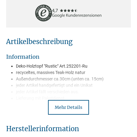
Artikelbeschreibung
Information
Deko-Holztopf "Rustic" Art.252201-Ru
recyceltes, massives Teak-Holz natur
Außendurchmesser ca.30cm (unten ca. 15cm)
jeder Artikel handgefertigt und ein Unikat
jeder Artikel fällt verschieden aus.
Lieferung mit Paketdienst
Mehr Details
Beschreibung
Herstellerinformation
Verschönere Deine Räume und hol dir unsere Deko Artikel aus