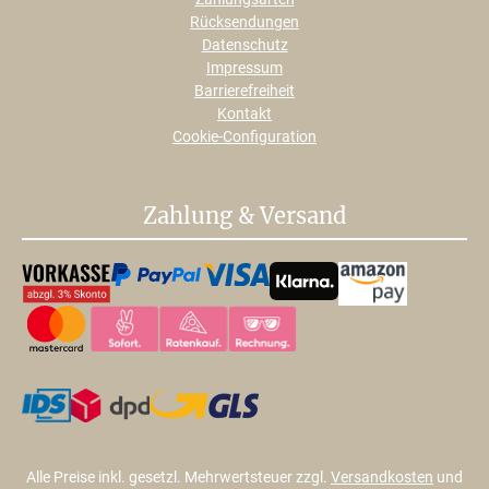
Rücksendungen
Datenschutz
Impressum
Barrierefreiheit
Kontakt
Cookie-Configuration
Zahlung & Versand
Alle Preise inkl. gesetzl. Mehrwertsteuer zzgl.
Versandkosten
und