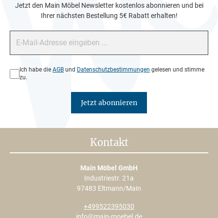
Jetzt den Main Möbel Newsletter kostenlos abonnieren und bei
Ihrer nächsten Bestellung 5€ Rabatt erhalten!
E-Mail-Adresse*
Datenschutz*
Ich habe die
AGB
und
Datenschutzbestimmungen
gelesen und stimme
zu.
Jetzt abonnieren
Kontakt
Main Möbel GmbH
Industriestr. 21a
97483 Eltmann/Main
+499522395030
info@main-moebel.de