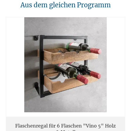
10. Brandschutz
Aus dem gleichen Programm
Unsere Möbel sollten von Hitzequellen wie Kaminen oder direkten
Heizungen ferngehalten werden. Verwenden Sie feuerfeste Unterlagen
für Kerzen oder anderen heißen Gegenständen.
11. Entsorgung
Am Ende der Nutzungsdauer sollten Möbel fachgerecht entsorgt
werden. Massivholz kann über den Sperrmüll oder an speziellen
Sammelstellen abgegeben werden. Die örtlichen
Entsorgungsvorschriften sind zu beachten.
12. Einsatzort
Unsere Massivmöbel sind so konzipiert das Sie für den privaten
Gebrauch in Haushalten geeignet sind. Diese Möbel sind nicht für
kommerziellen Gebrauch geeignet.
Unsere Massivholzmöbel sind nicht für den Außenbereich geeignet.
Flaschenregal für 6 Flaschen "Vino 5" Holz