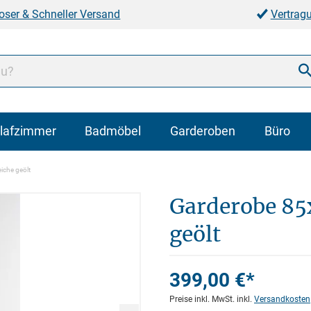
oser & Schneller Versand
Vertrag
lafzimmer
Badmöbel
Garderoben
Büro
iche geölt
Garderobe 85
geölt
399,00 €*
Preise inkl. MwSt. inkl.
Versandkosten