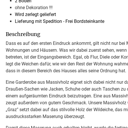
2 Böden
ohne Dekoration !!!
Wird zerlegt geliefert
Lieferung mit Spedition - Frei Bordsteinkante
Beschreibung
Dass es auf den ersten Eindruck ankommt, gilt nicht nur bei
Wohnungen und Häusern. Was wir dabei zuerst sehen, wenn
betreten, ist der Eingangsbereich. Egal, ob Flur, Diele oder Kor
legt die Weichen dafür, wie wir den Rest der Wohnung wahrn
dass in diesem Bereich des Hauses alles seine Ordnung hat.
Eine Garderobe aus Massivholz eignet sich dabei nicht nur da
Draußen-Sachen wie Jacken, Schuhe oder auch Taschen zu o
einem aufgeräumten Eindruck beizutragen. Eine aus Massivh
zeugt außerdem von gutem Geschmack. Unsere Massivholz G
„Graz" setzt dabei auf das stilvolle Holz der Wildeiche, das m
ausdrucksstarken Maserung überzeugt.
Damit diese Maserung auch erhalten bleibt, wurde die fertig