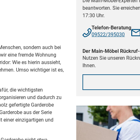
Die Main-Möbel-Experten f
beantworten. Sie erreiche
17:30 Uhr.
Telefon-Beratung
09522/395030
 Menschen, sondern auch bei
Der Main-Möbel Rückruf-
 wir eine fremde Wohnung
Nutzen Sie unseren Rückru
ridor: Wie es hierin aussieht,
Ihnen.
ehmen. Umso wichtiger ist es,
für, die wichtigsten
rganisieren und dadurch zu
olz gefertigte Garderobe
arderobe aus der Serie
it einer einzigartigen und
e Garderobe nicht etwa