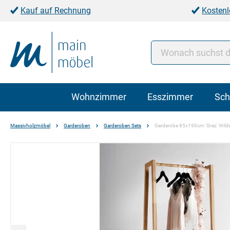
Kauf auf Rechnung
Kostenl
Wohnzimmer
Esszimmer
Sch
Massivholzmöbel
Garderoben
Garderoben Sets
Garderobe 85x190cm 'Graz' Wilde
Bildergalerie überspringen