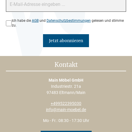
Datenschutz*
Ich habe die
AGB
und
Datenschutzbestimmungen
gelesen und stimme
zu.
Jetzt abonnieren
Kontakt
Main Möbel GmbH
Industriestr. 21a
97483 Eltmann/Main
+499522395030
info@main-moebel.de
Mo - Fr.: 08:30 - 17:30 Uhr