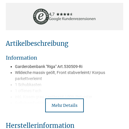
Artikelbeschreibung
Information
Garderobenbank "Riga" Art.530509-Ri
Wildeiche massiv geölt, Front stabverleimt/ Korpus
parkettverleimt
1 Schubkasten
1 offenes Fach
inkl. Kissen grau / anthrazit 100% Polyester
Softclose-Funktion
Mehr Details
Hochwertige Verarbeitung
Griffe Metall schwarz
Wird montiert geliefert
Herstellerinformation
Lieferung mit Spedition Frei Bordsteinkante