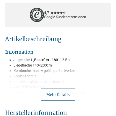
Artikelbeschreibung
Information
Jugendbett „Bozen" Art.180112-Bo
Liegefläche 140x200cm
Kernbuche massiv geölt, parkettverleimt
Kopfteil geteilt
ohne Matratze/ohne Lattenrost
wird zerlegt geliefert
Lieferung mit Spedition –Frei Bordsteinkante
Mehr Details
Herstellerinformation
Beschreibung