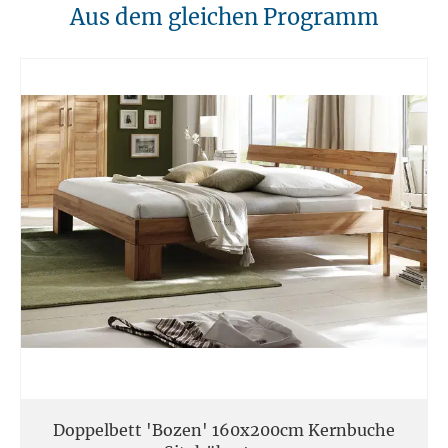
10. Brandschutz
Aus dem gleichen Programm
Unsere Möbel sollten von Hitzequellen wie Kaminen oder direkten
Heizungen ferngehalten werden. Verwenden Sie feuerfeste Unterlagen
für Kerzen oder anderen heißen Gegenständen.
11. Entsorgung
Am Ende der Nutzungsdauer sollten Möbel fachgerecht entsorgt
werden. Massivholz kann über den Sperrmüll oder an speziellen
Sammelstellen abgegeben werden. Die örtlichen
Entsorgungsvorschriften sind zu beachten.
12. Einsatzort
Unsere Massivmöbel sind so konzipiert das Sie für den privaten
Gebrauch in Haushalten geeignet sind. Diese Möbel sind nicht für
kommerziellen Gebrauch geeignet.
Unsere Massivholzmöbel sind nicht für den Außenbereich geeignet.
Doppelbett 'Bozen' 160x200cm Kernbuche