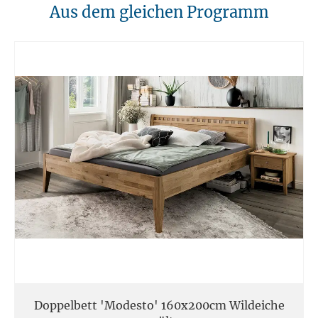
10. Brandschutz
Aus dem gleichen Programm
Unsere Möbel sollten von Hitzequellen wie Kaminen oder direkten
Heizungen ferngehalten werden. Verwenden Sie feuerfeste Unterlagen
für Kerzen oder anderen heißen Gegenständen.
11. Entsorgung
Am Ende der Nutzungsdauer sollten Möbel fachgerecht entsorgt
werden. Massivholz kann über den Sperrmüll oder an speziellen
Sammelstellen abgegeben werden. Die örtlichen
Entsorgungsvorschriften sind zu beachten.
12. Einsatzort
Unsere Massivmöbel sind so konzipiert das Sie für den privaten
Gebrauch in Haushalten geeignet sind. Diese Möbel sind nicht für
kommerziellen Gebrauch geeignet.
Unsere Massivholzmöbel sind nicht für den Außenbereich geeignet.
Doppelbett 'Modesto' 160x200cm Wildeiche