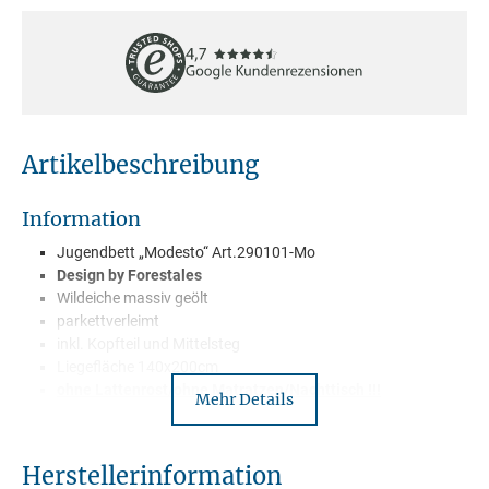
Artikelbeschreibung
Information
Jugendbett „Modesto“ Art.290101-Mo
Design by Forestales
Wildeiche massiv geölt
parkettverleimt
inkl. Kopfteil und Mittelsteg
Liegefläche 140x200cm
ohne Lattenrost/ohne Matratzen/Nachttisch !!!
Mehr Details
wird zerlegt geliefert
Lieferung mit Spedition
Herstellerinformation