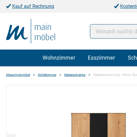
Kauf auf Rechnung
Kostenl
Wohnzimmer
Esszimmer
Sch
Massivholzmöbel
Schlafzimmer
Kleiderschränke
Kleiderschrank 3-trg. 150cm 'Bos
Bildergalerie überspringen