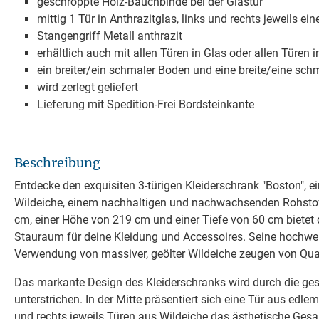
geschroppte Holz-Bauchbinde bei der Glastür
mittig 1 Tür in Anthrazitglas, links und rechts jeweils ei
Stangengriff Metall anthrazit
erhältlich auch mit allen Türen in Glas oder allen Türen 
ein breiter/ein schmaler Boden und eine breite/eine sch
wird zerlegt geliefert
Lieferung mit Spedition-Frei Bordsteinkante
Beschreibung
Entdecke den exquisiten 3-türigen Kleiderschrank "Boston", 
Wildeiche, einem nachhaltigen und nachwachsenden Rohstoff
cm, einer Höhe von 219 cm und einer Tiefe von 60 cm bietet
Stauraum für deine Kleidung und Accessoires. Seine hochwer
Verwendung von massiver, geölter Wildeiche zeugen von Qual
Das markante Design des Kleiderschranks wird durch die ge
unterstrichen. In der Mitte präsentiert sich eine Tür aus edle
und rechts jeweils Türen aus Wildeiche das ästhetische Gesa