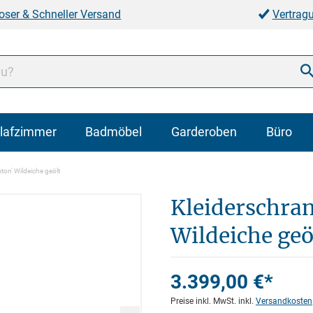
oser & Schneller Versand
Vertrag
lafzimmer
Badmöbel
Garderoben
Büro
ton' Wildeiche geölt
Kleiderschran
Wildeiche geö
3.399,00 €*
Preise inkl. MwSt. inkl.
Versandkosten