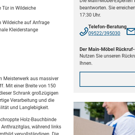
Die Main-Möbel-Experten f
beantworten. Sie erreiche
ne Tür in Wildeiche
17:30 Uhr.
in Wildeiche auf Anfrage
Telefon-Beratung
male Kleiderstange
09522/395030
Der Main-Möbel Rückruf-
Nutzen Sie unseren Rückru
Ihnen.
ein Meisterwerk aus massiver
. Mit einer Breite von 150
 dieser Schrank großzügigen
tige Verarbeitung und die
ität und Langlebigkeit.
schroppte Holz-Bauchbinde
m Anthrazitglas, während links
mtbild vervollständigen. Die