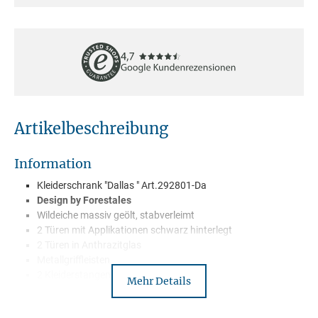
Artikelbeschreibung
Information
Kleiderschrank "Dallas " Art.292801-Da
Design by Forestales
Wildeiche massiv geölt, stabverleimt
2 Türen mit
Applikationen
schwarz hinterlegt
2 Türen in Anthrazitglas
Metallgriffleisten
2 Kleiderstangen
Mehr Details
2 Einlegeböden
Lieferbar auf Anfrage auch in: