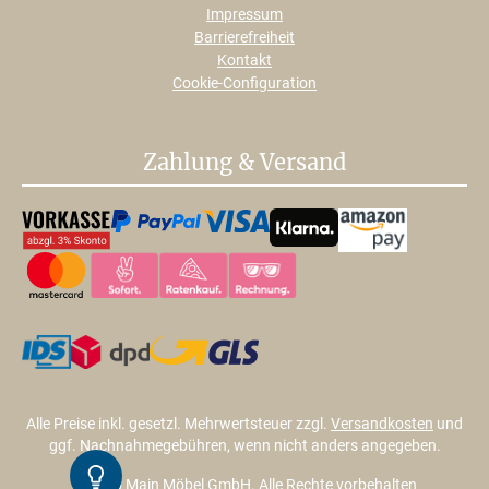
Impressum
Barrierefreiheit
Kontakt
Cookie-Configuration
Zahlung & Versand
Alle Preise inkl. gesetzl. Mehrwertsteuer zzgl.
Versandkosten
und
ggf. Nachnahmegebühren, wenn nicht anders angegeben.
Kontrast
© 2026 Main Möbel GmbH. Alle Rechte vorbehalten