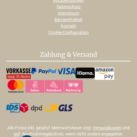
Rücksendungen
Datenschutz
Impressum
Barrierefreiheit
Kontakt
Cookie-Configuration
Zahlung & Versand
Alle Preise inkl. gesetzl. Mehrwertsteuer zzgl.
Versandkosten
und
ggf. Nachnahmegebühren, wenn nicht anders angegeben.