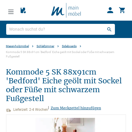
Massivholzmöbel
Schlafzimmer
Sideboards
Kommode 5 SK 88x91cm 'Bedford' Eiche geölt mit Sockel oder Füße mit schwarzem
Fußgestell
Kommode 5 SK 88x91cm
'Bedford' Eiche geölt mit Sockel
oder Füße mit schwarzem
Fußgestell
|
Zum Merkzettel hinzufügen
Lieferzeit: 2-4 Wochen
Bildergalerie überspringen