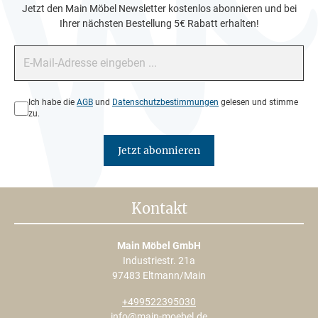
Jetzt den Main Möbel Newsletter kostenlos abonnieren und bei
Ihrer nächsten Bestellung 5€ Rabatt erhalten!
E-Mail-Adresse*
Datenschutz*
Ich habe die
AGB
und
Datenschutzbestimmungen
gelesen und stimme
zu.
Jetzt abonnieren
Kontakt
Main Möbel GmbH
Industriestr. 21a
97483 Eltmann/Main
+499522395030
info@main-moebel.de