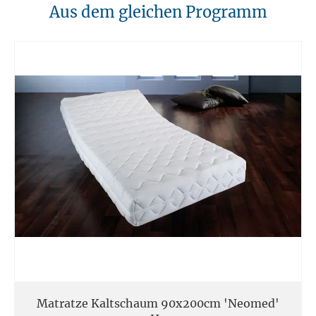
10. Brandschutz
Aus dem gleichen Programm
Unsere Möbel sollten von Hitzequellen wie Kaminen oder direkten
Heizungen ferngehalten werden. Verwenden Sie feuerfeste Unterlagen
für Kerzen oder anderen heißen Gegenständen.
11. Entsorgung
Am Ende der Nutzungsdauer sollten Möbel fachgerecht entsorgt
werden. Massivholz kann über den Sperrmüll oder an speziellen
Sammelstellen abgegeben werden. Die örtlichen
Entsorgungsvorschriften sind zu beachten.
12. Einsatzort
Unsere Massivmöbel sind so konzipiert das Sie für den privaten
Gebrauch in Haushalten geeignet sind. Diese Möbel sind nicht für
kommerziellen Gebrauch geeignet.
Unsere Massivholzmöbel sind nicht für den Außenbereich geeignet.
Matratze Kaltschaum 90x200cm 'Neomed'