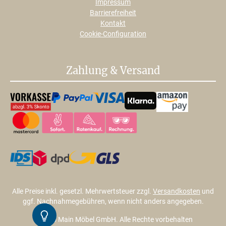
Impressum
Barrierefreiheit
Kontakt
Cookie-Configuration
Zahlung & Versand
Alle Preise inkl. gesetzl. Mehrwertsteuer zzgl.
Versandkosten
und
ggf. Nachnahmegebühren, wenn nicht anders angegeben.
Kontrast
© 2026 Main Möbel GmbH. Alle Rechte vorbehalten