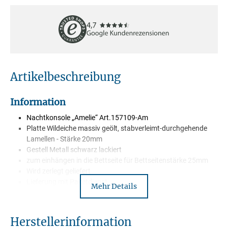
Artikelbeschreibung
Information
Nachtkonsole „Amelie“ Art.157109-Am
Platte Wildeiche massiv geölt, stabverleimt-durchgehende
Lamellen - Stärke 20mm
Gestell Metall schwarz lackiert
zum einhängen in die Bettseite für Bettseitenstärke 25mm
Wird zerlegt geliefert
Lieferung mit Paketdienst
Mehr Details
Herstellerinformation
Beschreibung