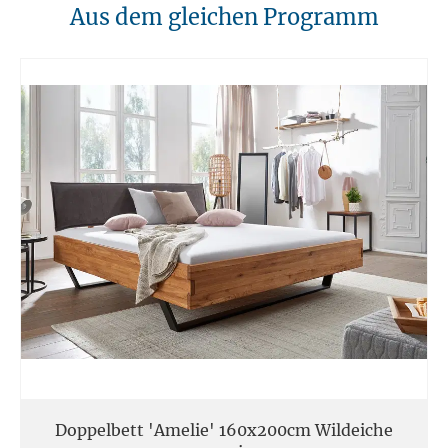
10. Brandschutz
Aus dem gleichen Programm
Unsere Möbel sollten von Hitzequellen wie Kaminen oder direkten
Heizungen ferngehalten werden. Verwenden Sie feuerfeste Unterlagen
für Kerzen oder anderen heißen Gegenständen.
11. Entsorgung
Am Ende der Nutzungsdauer sollten Möbel fachgerecht entsorgt
werden. Massivholz kann über den Sperrmüll oder an speziellen
Sammelstellen abgegeben werden. Die örtlichen
Entsorgungsvorschriften sind zu beachten.
12. Einsatzort
Unsere Massivmöbel sind so konzipiert das Sie für den privaten
Gebrauch in Haushalten geeignet sind. Diese Möbel sind nicht für
kommerziellen Gebrauch geeignet.
Unsere Massivholzmöbel sind nicht für den Außenbereich geeignet.
Doppelbett 'Amelie' 160x200cm Wildeiche