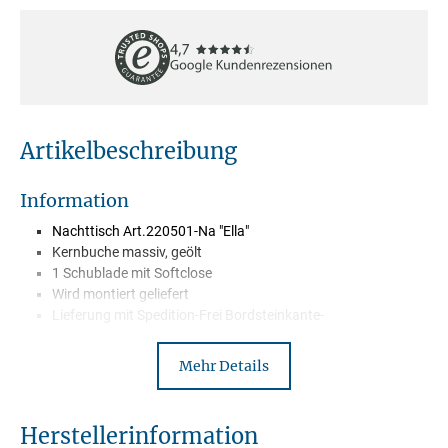
Artikelbeschreibung
Information
Nachttisch Art.220501-Na "Ella"
Kernbuche massiv, geölt
1 Schublade mit Softclose
Wird montiert geliefert
Lieferung mit Spedition-Frei Bordsteinkante-
Mehr Details
Beschreibung
Diese Nachtkommode ist die perfekt Ergänzung zu allen Betten
Herstellerinformation
unserer Serien Klara, Amelie, Paula, Emilia und Ella, und wurde aus