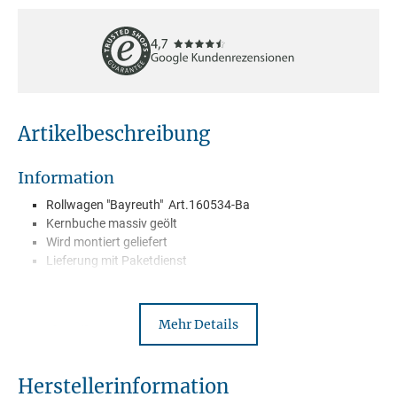
Artikelbeschreibung
Information
Rollwagen "Bayreuth" Art.160534-Ba
Kernbuche massiv geölt
Wird montiert geliefert
Lieferung mit Paketdienst
Mehr Details
Beschreibung
Unsere Klein- und Beistellserie "Bayreuth" aus massiver Kernbuche
ist robust, funktionell und pflegeleicht! Einzigartig ist das schöne
Herstellerinformation
Farbenspiel dieses handwerklich sehr gut verarbeiteten