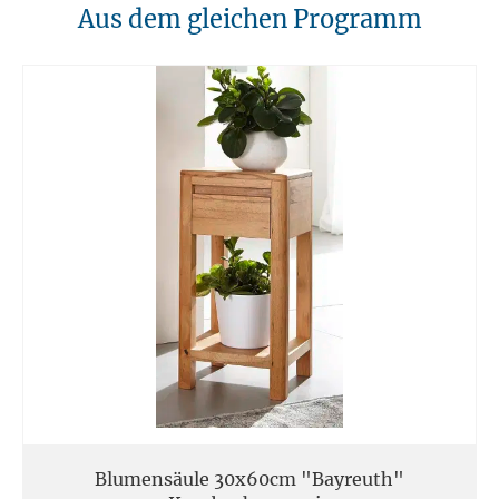
10. Brandschutz
Aus dem gleichen Programm
Unsere Möbel sollten von Hitzequellen wie Kaminen oder direkten
Heizungen ferngehalten werden. Verwenden Sie feuerfeste Unterlagen
für Kerzen oder anderen heißen Gegenständen.
11. Entsorgung
Am Ende der Nutzungsdauer sollten Möbel fachgerecht entsorgt
werden. Massivholz kann über den Sperrmüll oder an speziellen
Sammelstellen abgegeben werden. Die örtlichen
Entsorgungsvorschriften sind zu beachten.
12. Einsatzort
Unsere Massivmöbel sind so konzipiert das Sie für den privaten
Gebrauch in Haushalten geeignet sind. Diese Möbel sind nicht für
kommerziellen Gebrauch geeignet.
Unsere Massivholzmöbel sind nicht für den Außenbereich geeignet.
Blumensäule 30x60cm "Bayreuth"