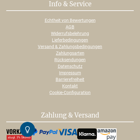
Info & Service
Echtheit von Bewertungen
AGB
Widerrufsbelehrung
Lieferbedingungen
Versand & Zahlungsbedingungen
Zahlungsarten
Rücksendungen
Datenschutz
Impressum
Barrierefreiheit
Kontakt
Cookie-Configuration
Zahlung & Versand
Kontrast