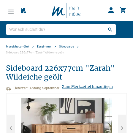
Massivholzmöbel
Esszimmer
Sideboards
Sideboard 226x77cm "Zarah" Wildeiche geölt
Sideboard 226x77cm "Zarah"
Wildeiche geölt
|
Zum Merkzettel hinzufügen
Lieferzeit: Anfang September
Bildergalerie überspringen