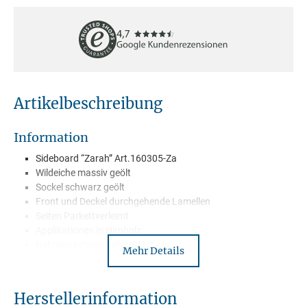
Artikelbeschreibung
Information
Sideboard “Zarah” Art.160305-Za
Wildeiche massiv geölt
Sockel schwarz geölt
Front und Deckel durchgehende Lamellen
Seiten Parkettverleimt
Applikationen in Hirnholz
Rahmen schwarz abgesetzt
Mehr Details
3 Schubkästen
4 Holztüren
2 Holzböden
Herstellerinformation
Softclose bei Türen und Schubkästen