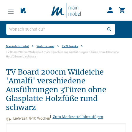
Massivholzmöbel
Wohnzimmer
TV Schränke
TV Board 200cm Wildeiche 'Amalfi' verschiedene Ausführungen 3Türen ohne Glasplatte
Holzfüße rund schwarz
TV Board 200cm Wildeiche
'Amalfi' verschiedene
Ausführungen 3Türen ohne
Glasplatte Holzfüße rund
schwarz
|
Zum Merkzettel hinzufügen
Lieferzeit: 8-10 Wochen
Bildergalerie überspringen