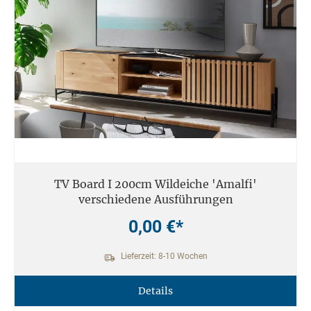
12. Einsatzort
Unsere Massivmöbel sind so konzipiert das Sie für den privaten
Gebrauch in Haushalten geeignet sind. Diese Möbel sind nicht für
kommerziellen Gebrauch geeignet.
Unsere Massivholzmöbel sind nicht für den Außenbereich geeignet.
TV Board I 200cm Wildeiche 'Amalfi'
verschiedene Ausführungen
0,00 €*
Lieferzeit: 8-10 Wochen
Details