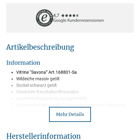
Artikelbeschreibung
Information
Vitrine “Savona” Art.168801-Sa
Wildeiche massiv geölt
Sockel schwarz geölt
Glastüren Rauchglas/Braunglas
sichtbare Rückwände sandgestrahlt
Außenseiten mit jeweils 2 markanten Hirnholz-Elementen
1 Glastür (Türanschlag wechselbar)
Mehr Details
2 Glasböden
2 Holzböden
Griffe Metall schwarz
Herstellerinformation
Softclose bei Türen und Schubkästen