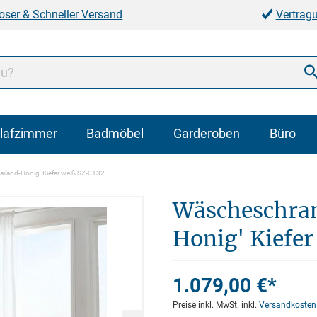
oser & Schneller Versand
Vertrag
lafzimmer
Badmöbel
Garderoben
Büro
iland-Honig' Kiefer weiß SZ-0132
Wäscheschran
Honig' Kiefer
1.079,00 €*
Preise inkl. MwSt. inkl.
Versandkosten