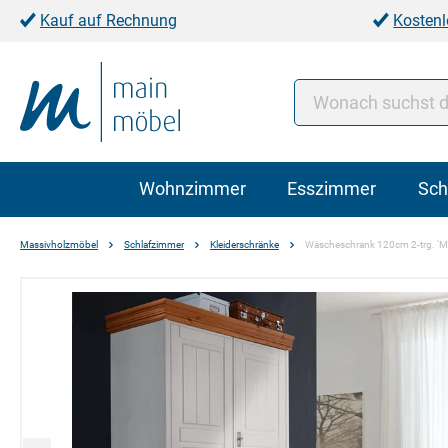
Kauf auf Rechnung
Kostenl
Wohnzimmer
Esszimmer
Sch
Massivholzmöbel
Schlafzimmer
Kleiderschränke
Wäscheschrank 120cm 2-trg. 'Ma
Bildergalerie überspringen