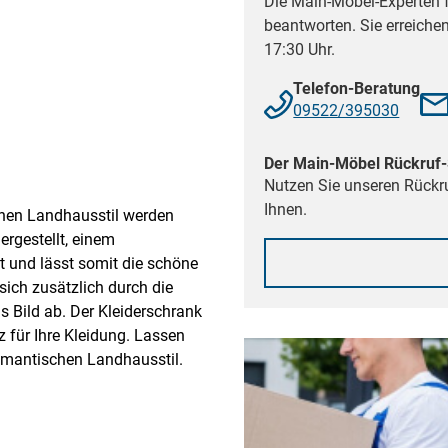
Die Main-Möbel-Experten f
beantworten. Sie erreiche
17:30 Uhr.
Telefon-Beratung
09522/395030
Der Main-Möbel Rückruf-
Nutzen Sie unseren Rückru
Ihnen.
en Landhausstil werden
rgestellt, einem
 und lässt somit die schöne
ich zusätzlich durch die
 Bild ab. Der Kleiderschrank
z für Ihre Kleidung. Lassen
omantischen Landhausstil.