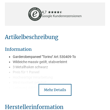
Artikelbeschreibung
Information
Garderobenpaneel "Torino" Art.530409-To
Wildeiche massiv geölt, stabverleimt
3 Metallhaken schwarz
Preis für 1 Paneel
Hochwertige Verarbeitung
Wird montiert geliefert
Lieferung mit Paketdienst
Mehr Details
Herstellerinformation
Beschreibung