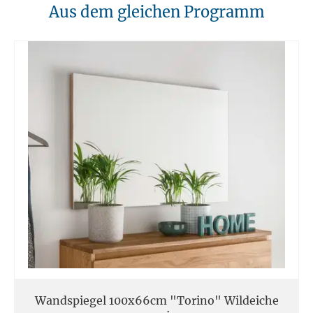
10. Brandschutz
Aus dem gleichen Programm
Unsere Möbel sollten von Hitzequellen wie Kaminen oder direkten
Heizungen ferngehalten werden. Verwenden Sie feuerfeste Unterlagen
für Kerzen oder anderen heißen Gegenständen.
11. Entsorgung
Am Ende der Nutzungsdauer sollten Möbel fachgerecht entsorgt
werden. Massivholz kann über den Sperrmüll oder an speziellen
Sammelstellen abgegeben werden. Die örtlichen
Entsorgungsvorschriften sind zu beachten.
12. Einsatzort
Unsere Massivmöbel sind so konzipiert das Sie für den privaten
Gebrauch in Haushalten geeignet sind. Diese Möbel sind nicht für
kommerziellen Gebrauch geeignet.
Unsere Massivholzmöbel sind nicht für den Außenbereich geeignet.
Wandspiegel 100x66cm "Torino" Wildeiche