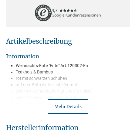
Artikelbeschreibung
Information
Weihnachts-Ente "Ente" Art.120302-En
Teakholz & Bambus
rot mit schwarzen Schuhen
auf dem Foto die kleinste (vorne)
jeder Artikel handgefertigt und ein Unikat
jeder Artikel fällt verschieden aus.
Lieferung mit Paketdienst
Mehr Details
Herstellerinformation
Beschreibung