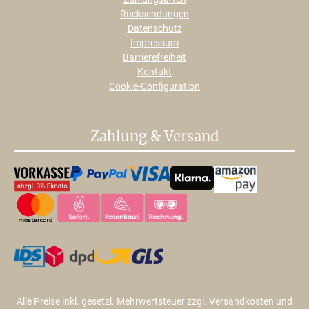
Rücksendungen
Datenschutz
Impressum
Barrierefreiheit
Kontakt
Cookie-Configuration
Zahlung & Versand
Alle Preise inkl. gesetzl. Mehrwertsteuer zzgl.
Versandkosten
und