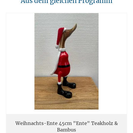
Aus dem gleichen Programm
Unsere Möbel sollten von Hitzequellen wie Kaminen oder direkten
Heizungen ferngehalten werden. Verwenden Sie feuerfeste Unterlagen
für Kerzen oder anderen heißen Gegenständen.
11. Entsorgung
Am Ende der Nutzungsdauer sollten Möbel fachgerecht entsorgt
werden. Massivholz kann über den Sperrmüll oder an speziellen
Sammelstellen abgegeben werden. Die örtlichen
Entsorgungsvorschriften sind zu beachten.
12. Einsatzort
Unsere Massivmöbel sind so konzipiert das Sie für den privaten
Gebrauch in Haushalten geeignet sind. Diese Möbel sind nicht für
kommerziellen Gebrauch geeignet.
Unsere Massivholzmöbel sind nicht für den Außenbereich geeignet.
Weihnachts-Ente 45cm "Ente" Teakholz &
Bambus