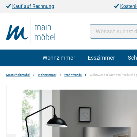
Kauf auf Rechnung
Kostenl
Wohnzimmer
Esszimmer
Sch
Massivholzmöbel
Wohnzimmer
Wohnwände
Wohnwand II 'Montreal' Wildeiche g
Bildergalerie überspringen