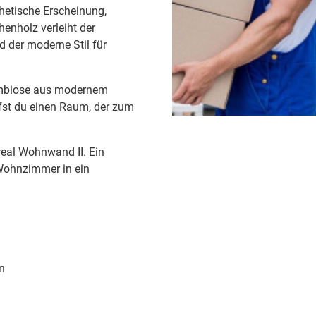
hetische Erscheinung,
enholz verleiht der
 der moderne Stil für
Symbiose aus modernem
fst du einen Raum, der zum
treal Wohnwand II. Ein
 Wohnzimmer in ein
n