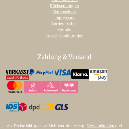
Rücksendungen
Datenschutz
Impressum
Barrierefreiheit
Kontakt
Cookie-Configuration
Zahlung & Versand
Alle Preise inkl. gesetzl. Mehrwertsteuer zzgl.
Versandkosten
und