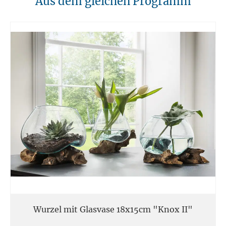
Aus dem gleichen Programm
Unsere Möbel sollten von Hitzequellen wie Kaminen oder direkten
Heizungen ferngehalten werden. Verwenden Sie feuerfeste Unterlagen
für Kerzen oder anderen heißen Gegenständen.
11. Entsorgung
Am Ende der Nutzungsdauer sollten Möbel fachgerecht entsorgt
werden. Massivholz kann über den Sperrmüll oder an speziellen
Sammelstellen abgegeben werden. Die örtlichen
Entsorgungsvorschriften sind zu beachten.
12. Einsatzort
Unsere Massivmöbel sind so konzipiert das Sie für den privaten
Gebrauch in Haushalten geeignet sind. Diese Möbel sind nicht für
kommerziellen Gebrauch geeignet.
Unsere Massivholzmöbel sind nicht für den Außenbereich geeignet.
Wurzel mit Glasvase 18x15cm "Knox II"