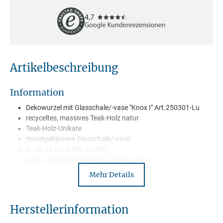
Artikelbeschreibung
Information
Dekowurzel mit Glasschale/-vase "Knox I" Art.250301-Lu
recyceltes, massives Teak-Holz natur
Teak-Holz-Unikate
mundgeblasene Glasschale/-vase
Ø: ca. 13 cm (Mitte im Bild)
jeder Artikel handgefertigt und ein Unikat
jeder Artikel fällt verschieden aus
Mehr Details
Lieferung mit Paketdienst
Herstellerinformation
Beschreibung