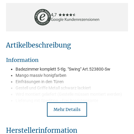
Artikelbeschreibung
Information
Badezimmer komplett 5-tlg. "Swing" Art.523800-Sw
Mango massiv honigfarben
Einfräsungen in den Türen
Gestell und Griffe Metall schwarz lackiert
Wird montiert geliefert (Gestelle müssen montiert werden)
Lieferung mit Spedition –Frei Bordsteinkante
Mehr Details
Beschreibung
Herstellerinformation
Verwandle dein Bad in eine wahre Wohlfühloase mit dem 5-teiligen