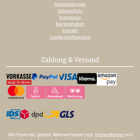
Rücksendungen
Datenschutz
Impressum
Barrierefreiheit
Kontakt
Cookie-Configuration
Zahlung & Versand
Alle Preise inkl. gesetzl. Mehrwertsteuer zzgl.
Versandkosten
und