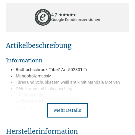
Artikelbeschreibung
Informationn
Badhochschrank "Tibet" Art.502301-Ti
Mangoholz massiv
Türen und Schubkasten weiß antik mit Mandala Motiven
2 Holztüren mit Linksanschlag
1 Schubkasten
2 offene Fächer
Holzknöpfe
Mehr Details
Wird montiert geliefert
Lieferung mit Spedition –Frei Bordsteinkante
Herstellerinformation