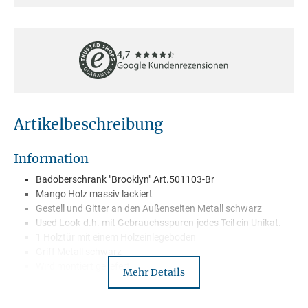
Artikelbeschreibung
Information
Badoberschrank "Brooklyn" Art.501103-Br
Mango Holz massiv lackiert
Gestell und Gitter an den Außenseiten Metall schwarz
Used Look-d.h. mit Gebrauchsspuren-jedes Teil ein Unikat.
1 Holztür mit einem Holzeinlegeboden
Griff Metall schwarz
Wird montiert geliefert
Mehr Details
Lieferung mit Paketdienst