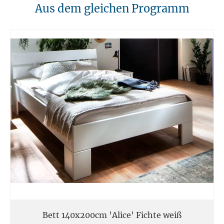
10. Brandschutz
Aus dem gleichen Programm
Unsere Möbel sollten von Hitzequellen wie Kaminen oder direkten
Heizungen ferngehalten werden. Verwenden Sie feuerfeste Unterlagen
für Kerzen oder anderen heißen Gegenständen.
11. Entsorgung
Am Ende der Nutzungsdauer sollten Möbel fachgerecht entsorgt
werden. Massivholz kann über den Sperrmüll oder an speziellen
Sammelstellen abgegeben werden. Die örtlichen
Entsorgungsvorschriften sind zu beachten.
12. Einsatzort
Unsere Massivmöbel sind so konzipiert das Sie für den privaten
Gebrauch in Haushalten geeignet sind. Diese Möbel sind nicht für
kommerziellen Gebrauch geeignet.
Unsere Massivholzmöbel sind nicht für den Außenbereich geeignet.
Bett 140x200cm 'Alice' Fichte weiß