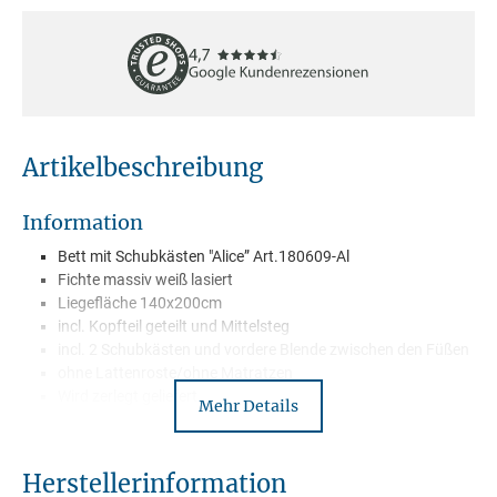
Artikelbeschreibung
Information
Bett mit Schubkästen "Alice” Art.180609-Al
Fichte massiv weiß lasiert
Liegefläche 140x200cm
incl. Kopfteil geteilt und Mittelsteg
incl. 2 Schubkästen und vordere Blende zwischen den Füßen
ohne Lattenroste/ohne Matratzen
Wird zerlegt geliefert
Mehr Details
Lieferung mit Spedition –Frei Bordsteinkante
Herstellerinformation