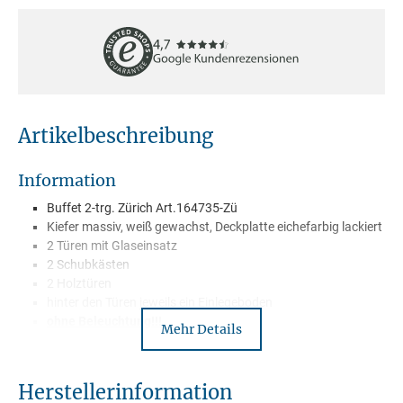
Artikelbeschreibung
Information
Buffet 2-trg. Zürich Art.164735-Zü
Kiefer massiv, weiß gewachst, Deckplatte eichefarbig lackiert
2 Türen mit Glaseinsatz
2 Schubkästen
2 Holztüren
hinter den Türen jeweils ein Einlegeboden
ohne Beleuchtung!!!
Mehr Details
wird zerlegt geliefert in 4 Paketen
Lieferung mit Paketdienst
Herstellerinformation