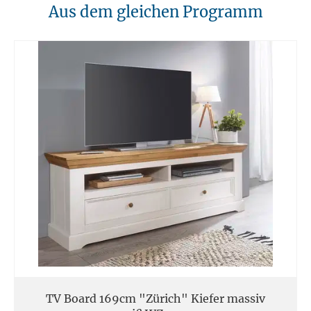
10. Brandschutz
Aus dem gleichen Programm
Unsere Möbel sollten von Hitzequellen wie Kaminen oder direkten
Heizungen ferngehalten werden. Verwenden Sie feuerfeste Unterlagen
für Kerzen oder anderen heißen Gegenständen.
11. Entsorgung
Am Ende der Nutzungsdauer sollten Möbel fachgerecht entsorgt
werden. Massivholz kann über den Sperrmüll oder an speziellen
Sammelstellen abgegeben werden. Die örtlichen
Entsorgungsvorschriften sind zu beachten.
12. Einsatzort
Unsere Massivmöbel sind so konzipiert das Sie für den privaten
Gebrauch in Haushalten geeignet sind. Diese Möbel sind nicht für
kommerziellen Gebrauch geeignet.
Unsere Massivholzmöbel sind nicht für den Außenbereich geeignet.
TV Board 169cm "Zürich" Kiefer massiv