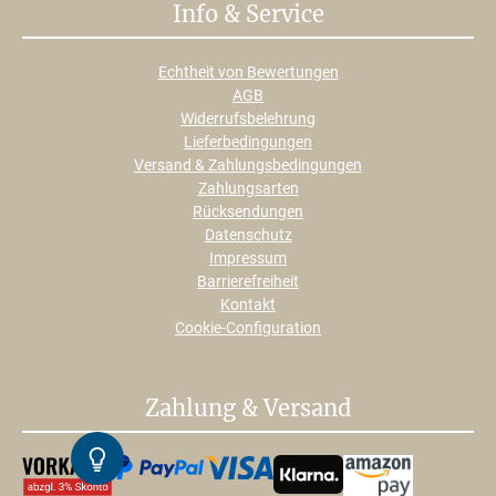
Info & Service
Echtheit von Bewertungen
AGB
Widerrufsbelehrung
Lieferbedingungen
Versand & Zahlungsbedingungen
Zahlungsarten
Rücksendungen
Datenschutz
Impressum
Barrierefreiheit
Kontakt
Cookie-Configuration
Zahlung & Versand
Kontrast