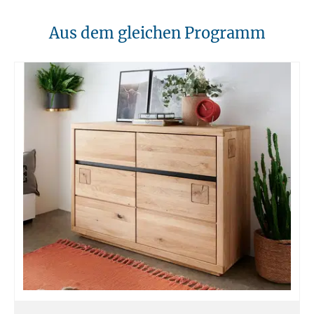
regelmäßig überprüft und entfernt werden.
10. Brandschutz
Aus dem gleichen Programm
Unsere Möbel sollten von Hitzequellen wie Kaminen oder direkten
Heizungen ferngehalten werden. Verwenden Sie feuerfeste Unterlagen
für Kerzen oder anderen heißen Gegenständen.
11. Entsorgung
Am Ende der Nutzungsdauer sollten Möbel fachgerecht entsorgt
werden. Massivholz kann über den Sperrmüll oder an speziellen
Sammelstellen abgegeben werden. Die örtlichen
Entsorgungsvorschriften sind zu beachten.
12. Einsatzort
Unsere Massivmöbel sind so konzipiert das Sie für den privaten
Gebrauch in Haushalten geeignet sind. Diese Möbel sind nicht für
kommerziellen Gebrauch geeignet.
Unsere Massivholzmöbel sind nicht für den Außenbereich geeignet.