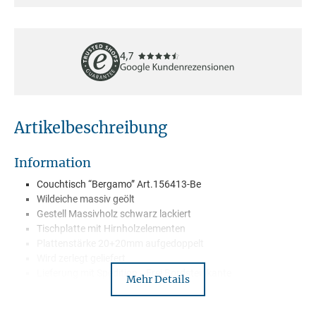
Artikelbeschreibung
Information
Couchtisch “Bergamo” Art.156413-Be
Wildeiche massiv geölt
Gestell Massivholz schwarz lackiert
Tischplatte mit Hirnholzelementen
Plattenstärke 20+20mm aufgedoppelt
Wird zerlegt geliefert
Lieferung mit Spedition –Frei Bordsteinkante
Mehr Details