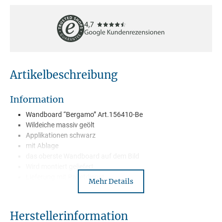
Artikelbeschreibung
Information
Wandboard “Bergamo” Art.156410-Be
Wildeiche massiv geölt
Applikationen schwarz
mit Ablage
das oberste Wandboard auf dem Bild
Wird montiert geliefert
Lieferung mit Paketdienst
Mehr Details
Herstellerinformation
Beschreibung