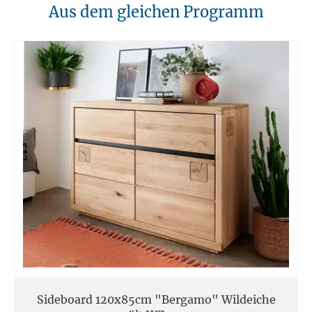
10. Brandschutz
Aus dem gleichen Programm
Unsere Möbel sollten von Hitzequellen wie Kaminen oder direkten
Heizungen ferngehalten werden. Verwenden Sie feuerfeste Unterlagen
für Kerzen oder anderen heißen Gegenständen.
11. Entsorgung
Am Ende der Nutzungsdauer sollten Möbel fachgerecht entsorgt
werden. Massivholz kann über den Sperrmüll oder an speziellen
Sammelstellen abgegeben werden. Die örtlichen
Entsorgungsvorschriften sind zu beachten.
12. Einsatzort
Unsere Massivmöbel sind so konzipiert das Sie für den privaten
Gebrauch in Haushalten geeignet sind. Diese Möbel sind nicht für
kommerziellen Gebrauch geeignet.
Unsere Massivholzmöbel sind nicht für den Außenbereich geeignet.
Sideboard 120x85cm "Bergamo" Wildeiche