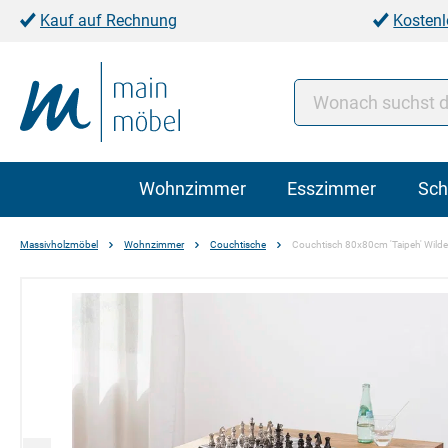
Kauf auf Rechnung
Kostenl
Wohnzimmer
Esszimmer
Sch
Massivholzmöbel
Wohnzimmer
Couchtische
Couchtisch 80x80cm 'Taipeh' Wildei
Bildergalerie überspringen