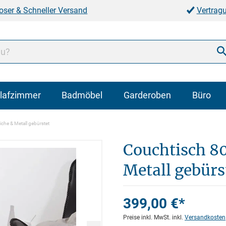
oser & Schneller Versand
Vertrag
lafzimmer
Badmöbel
Garderoben
Büro
che & Metall gebürstet
Couchtisch 8
Metall gebürs
399,00 €*
Preise inkl. MwSt. inkl.
Versandkosten