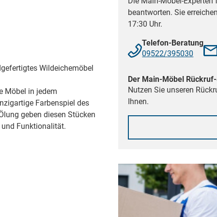
Die Main-Möbel-Experten f
beantworten. Sie erreiche
17:30 Uhr.
Telefon-Beratung
09522/395030
ndgefertigtes Wildeichemöbel
Der Main-Möbel Rückruf-
Nutzen Sie unseren Rückru
se Möbel in jedem
Ihnen.
zigartige Farbenspiel des
e Ölung geben diesen Stücken
und Funktionalität.