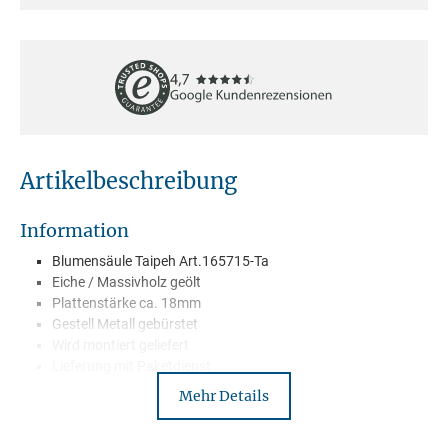
Artikelbeschreibung
Information
Blumensäule Taipeh Art.165715-Ta
Eiche / Massivholz geölt
Plattenstärke ca. 18mm
Gestell Metall gebürstet
Wird montiert geliefert
Lieferung mit Paketdienst
Mehr Details
Beschreibung