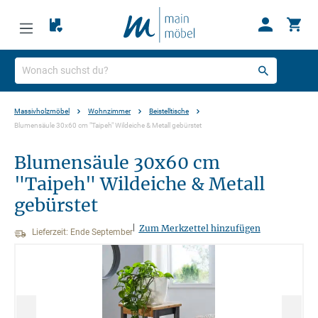
Massivholzmöbel
Wohnzimmer
Beistelltische
Blumensäule 30x60 cm "Taipeh" Wildeiche & Metall gebürstet
Blumensäule 30x60 cm
"Taipeh" Wildeiche & Metall
gebürstet
|
Zum Merkzettel hinzufügen
Lieferzeit: Ende September
Bildergalerie überspringen