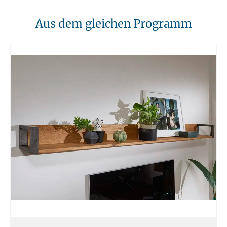
regelmäßig überprüft und entfernt werden.
10. Brandschutz
Aus dem gleichen Programm
Unsere Möbel sollten von Hitzequellen wie Kaminen oder direkten
Heizungen ferngehalten werden. Verwenden Sie feuerfeste Unterlagen
für Kerzen oder anderen heißen Gegenständen.
11. Entsorgung
Am Ende der Nutzungsdauer sollten Möbel fachgerecht entsorgt
werden. Massivholz kann über den Sperrmüll oder an speziellen
Sammelstellen abgegeben werden. Die örtlichen
Entsorgungsvorschriften sind zu beachten.
12. Einsatzort
Unsere Massivmöbel sind so konzipiert das Sie für den privaten
Gebrauch in Haushalten geeignet sind. Diese Möbel sind nicht für
kommerziellen Gebrauch geeignet.
Unsere Massivholzmöbel sind nicht für den Außenbereich geeignet.