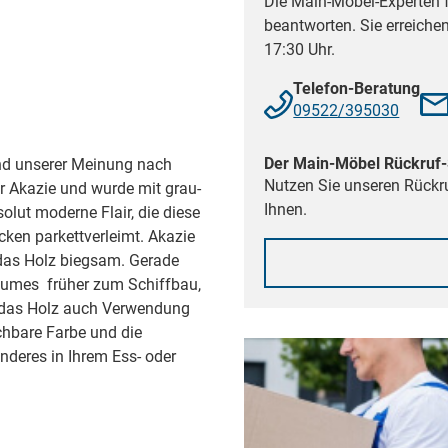
Die Main-Möbel-Experten f
beantworten. Sie erreiche
17:30 Uhr.
Telefon-Beratung
09522/395030
Der Main-Möbel Rückruf-
nd unserer Meinung nach
Nutzen Sie unseren Rückru
r Akazie und wurde mit grau-
Ihnen.
olut moderne Flair, die diese
ken parkettverleimt. Akazie
t das Holz biegsam. Gerade
aumes früher zum Schiffbau,
 das Holz auch Verwendung
chbare Farbe und die
nderes in Ihrem Ess- oder