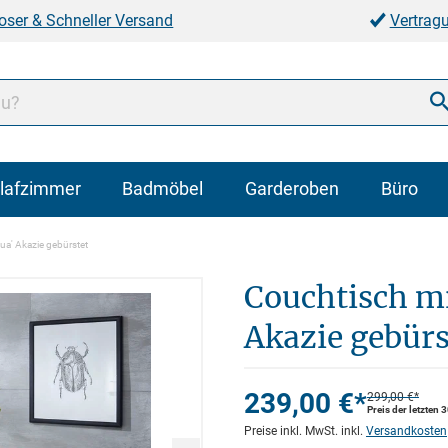
oser & Schneller Versand
Vertrag
lafzimmer
Badmöbel
Garderoben
Büro
a' Akazie gebürstet
Couchtisch m
Akazie gebürs
239,00 €*
299,00 €*
Preis der letzten 
Preise inkl. MwSt. inkl.
Versandkosten