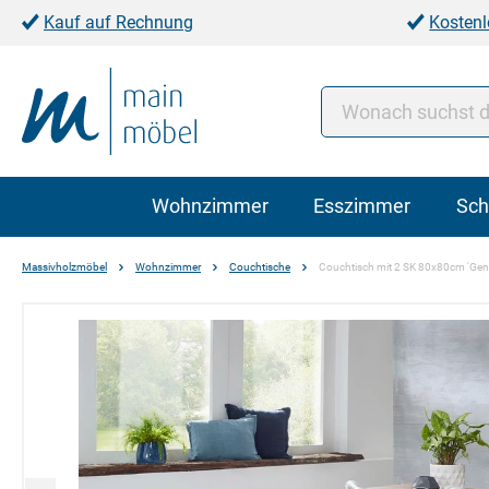
Kauf auf Rechnung
Kostenl
Wohnzimmer
Esszimmer
Sch
Massivholzmöbel
Wohnzimmer
Couchtische
Couchtisch mit 2 SK 80x80cm 'Genu
Bildergalerie überspringen