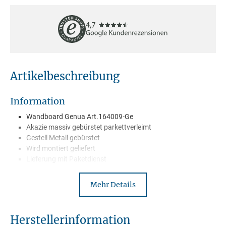
Artikelbeschreibung
Information
Wandboard Genua Art.164009-Ge
Akazie massiv gebürstet parkettverleimt
Gestell Metall gebürstet
Wird montiert geliefert
Lieferung mit Paketdienst
Mehr Details
Beschreibung
Genua ist eine unglaublich aussagekräftige überzeugende und
Herstellerinformation
unserer Meinung nach gelungene Serie! Dabei bestehen die Stücke