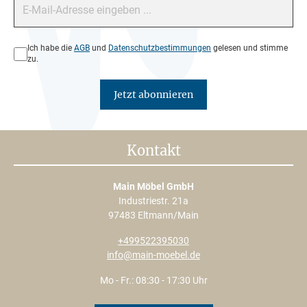
Datenschutz*
Ich habe die
AGB
und
Datenschutzbestimmungen
gelesen und stimme
zu.
Jetzt abonnieren
Kontakt
Main Möbel GmbH
Industriestr. 21a
97483 Eltmann/Main
+499522395030
info@main-moebel.de
Mo - Fr.: 08:30 - 17:30 Uhr