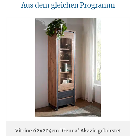
10. Brandschutz
Aus dem gleichen Programm
Unsere Möbel sollten von Hitzequellen wie Kaminen oder direkten
Heizungen ferngehalten werden. Verwenden Sie feuerfeste Unterlagen
für Kerzen oder anderen heißen Gegenständen.
11. Entsorgung
Am Ende der Nutzungsdauer sollten Möbel fachgerecht entsorgt
werden. Massivholz kann über den Sperrmüll oder an speziellen
Sammelstellen abgegeben werden. Die örtlichen
Entsorgungsvorschriften sind zu beachten.
12. Einsatzort
Unsere Massivmöbel sind so konzipiert das Sie für den privaten
Gebrauch in Haushalten geeignet sind. Diese Möbel sind nicht für
kommerziellen Gebrauch geeignet.
Unsere Massivholzmöbel sind nicht für den Außenbereich geeignet.
Vitrine 62x204cm 'Genua' Akazie gebürstet