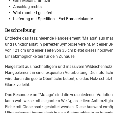
Griff Metall anthrazit
Anschlag rechts
Wird montiert geliefert
Lieferung mit Spedition –Frei Bordsteinkante
Beschreibung
Entdecke das faszinierende Hängeelement "Malaga" aus mass
und Funktionalität in perfekter Symbiose vereint. Mit einer B
von 121 cm und einer Tiefe von 35 cm bietet dieses hochwert
Einsatzmöglichkeiten für dein Zuhause.
Hergestellt aus nachhaltigem und massivem Wildeichenholz p
Hängeelement in einer exquisiten Verarbeitung. Die natürlich
wird durch die geölte Oberfläche betont, die das Holz schüt
Glanz verleiht.
Das Besondere an "Malaga" sind die verschiedenen Variation
kann wahlweise mit elegantem Weißglas, edlem Anthrazitgla
Eiche mit Glaseinsatz gestaltet werden. Diese Auswahl ermögl
Hängeelement harmonisch in dein Wohnambiente zu integrie