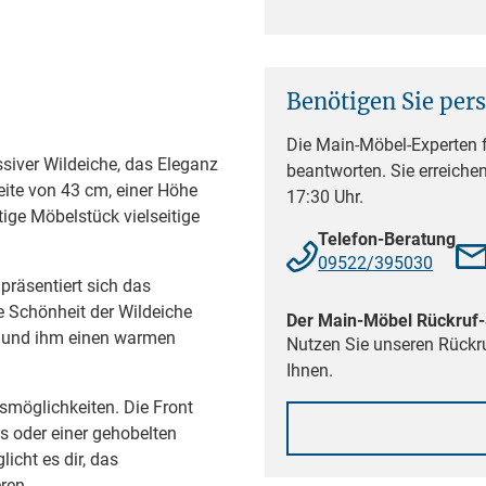
Benötigen Sie per
Die Main-Möbel-Experten f
iver Wildeiche, das Eleganz
beantworten. Sie erreiche
reite von 43 cm, einer Höhe
17:30 Uhr.
ige Möbelstück vielseitige
Telefon-Beratung
09522/395030
räsentiert sich das
e Schönheit der Wildeiche
Der Main-Möbel Rückruf-
zt und ihm einen warmen
Nutzen Sie unseren Rückru
Ihnen.
smöglichkeiten. Die Front
s oder einer gehobelten
icht es dir, das
ren.