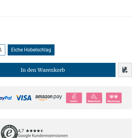
ß
Eiche Hobelschlag
In den Warenkorb