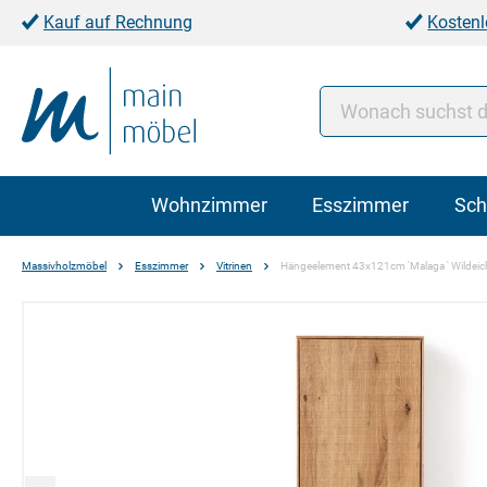
Kauf auf Rechnung
Kostenl
Wohnzimmer
Esszimmer
Sch
Massivholzmöbel
Esszimmer
Vitrinen
Hängeelement 43x121cm 'Malaga ' Wildeich
Bildergalerie überspringen