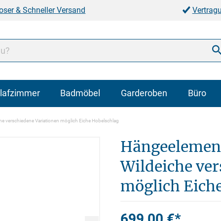
oser & Schneller Versand
Vertrag
lafzimmer
Badmöbel
Garderoben
Büro
e verschiedene Variationen möglich Eiche Hobelschlag
Hängeelement
Wildeiche ver
möglich Eich
699,00 €*