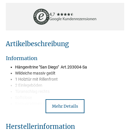
Artikelbeschreibung
Information
Hängevitrine "San Diego" Art.203004-Sa
Wildeiche massiv geölt
1 Holztür mit Rillenfront
2 Einlegeböden
Türanschlag rechts
Softclose
Korpusrahmen mit Schweizer Kante
Mehr Details
Wird montiert geliefert
Lieferung mit Spedition-Frei Bordsteinkante-
Herstellerinformation