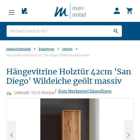
Massivholzmöbel
Esszimmer
Vitrinen
Hängevitrine Holztür 42cm 'San Diego' Wildeiche geölt massiv
Hängevitrine Holztür 42cm 'San
Diego' Wildeiche geölt massiv
|
Zum Merkzettel hinzufügen
Lieferzeit: 10-12 Wochen
Bildergalerie überspringen