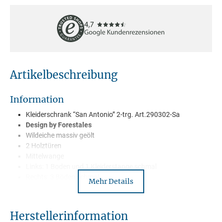
Artikelbeschreibung
Information
Kleiderschrank “San Antonio” 2-trg. Art.290302-Sa
Design by Forestales
Wildeiche massiv geölt
2 Holztüren
Mittelwange
Links: 1 Boden und 1 Kleiderstange schmal
Rechts: 3 Böden schmal
Mehr Details
weitere Böden gegen Mehrpreis auf Anfrage
Griffe Metall
Wird zerlegt geliefert
Herstellerinformation
Lieferung mit Spedition –Frei Bordsteinkante