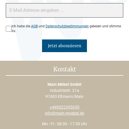
E-Mail-Adresse*
Datenschutz*
Ich habe die
AGB
und
Datenschutzbestimmungen
gelesen und stimme
zu.
Jetzt abonnieren
Kontakt
Main Möbel GmbH
Industriestr. 21a
97483 Eltmann/Main
+499522395030
info@main-moebel.de
Mo - Fr.: 08:30 - 17:30 Uhr