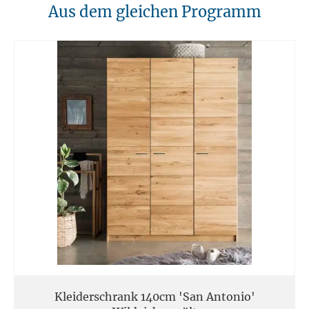
10. Brandschutz
Aus dem gleichen Programm
Unsere Möbel sollten von Hitzequellen wie Kaminen oder direkten
Heizungen ferngehalten werden. Verwenden Sie feuerfeste Unterlagen
für Kerzen oder anderen heißen Gegenständen.
11. Entsorgung
Am Ende der Nutzungsdauer sollten Möbel fachgerecht entsorgt
werden. Massivholz kann über den Sperrmüll oder an speziellen
Sammelstellen abgegeben werden. Die örtlichen
Entsorgungsvorschriften sind zu beachten.
12. Einsatzort
Unsere Massivmöbel sind so konzipiert das Sie für den privaten
Gebrauch in Haushalten geeignet sind. Diese Möbel sind nicht für
kommerziellen Gebrauch geeignet.
Unsere Massivholzmöbel sind nicht für den Außenbereich geeignet.
Kleiderschrank 140cm 'San Antonio'