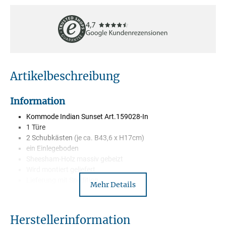
Artikelbeschreibung
Information
Kommode Indian Sunset Art.159028-In
1 Türe
2 Schubkästen
(je ca. B43,6 x H17cm)
ein Einlegeboden
Sheesham-Holz massiv gebeizt
Wird montiert geliefert
Lieferung mit Spedition
Mehr Details
Herstellerinformation
Beschreibung