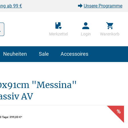
ung ab 99 €
Unsere Programme
Merkzettel
Login
Warenkorb
Neuheiten
Sale
Accessoires
x91cm "Messina"
ssiv AV
%
30 Tage: 399,00 €*