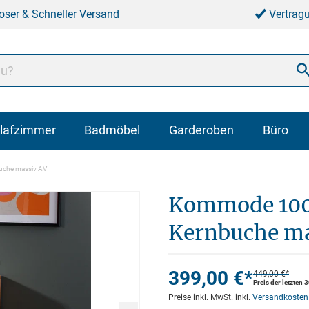
oser & Schneller Versand
Vertrag
lafzimmer
Badmöbel
Garderoben
Büro
che massiv AV
Kommode 100
Kernbuche ma
399,00 €*
449,00 €*
Preis der letzten 
Preise inkl. MwSt. inkl.
Versandkosten