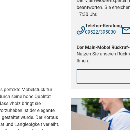
Die Main-Möbel-Experten f
beantworten. Sie erreiche
17:30 Uhr.
Telefon-Beratung
09522/395030
Der Main-Möbel Rückruf-
Nutzen Sie unseren Rückru
Ihnen.
 perfekte Möbelstück für
durch seine hohe Qualität
ssivholz bringt sie
orzuheben ist der elegante
 gestaltet wurde. Der Korpus
ät und Langlebigkeit verleiht.