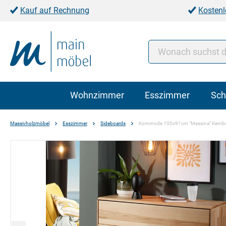
Kauf auf Rechnung
Kostenl
Wohnzimmer
Esszimmer
Sch
Massivholzmöbel
Esszimmer
Sideboards
Kommode 100x91cm "Messina" Kernbu
Bildergalerie überspringen