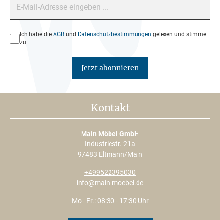
Datenschutz*
Ich habe die
AGB
und
Datenschutzbestimmungen
gelesen und stimme
zu.
Jetzt abonnieren
Kontakt
Main Möbel GmbH
Industriestr. 21a
97483 Eltmann/Main
+499522395030
info@main-moebel.de
Mo - Fr.: 08:30 - 17:30 Uhr