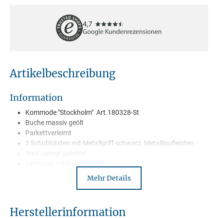
Artikelbeschreibung
Information
Kommode "Stockholm" Art.180328-St
Buche massiv geölt
Parkettverleimt
2 Schubkästen mit Metallgriff schwarz, Metalllaufleisten
Wird zerlegt geliefert
Lieferung mit Paketdienst
Mehr Details
B
eschreibung
Herstellerinformation
Unser Garderobenprogramm „Stockholm“ wurde aus geölter