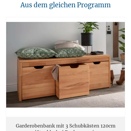
10. Brandschutz
Aus dem gleichen Programm
Unsere Möbel sollten von Hitzequellen wie Kaminen oder direkten
Heizungen ferngehalten werden. Verwenden Sie feuerfeste Unterlagen
für Kerzen oder anderen heißen Gegenständen.
11. Entsorgung
Am Ende der Nutzungsdauer sollten Möbel fachgerecht entsorgt
werden. Massivholz kann über den Sperrmüll oder an speziellen
Sammelstellen abgegeben werden. Die örtlichen
Entsorgungsvorschriften sind zu beachten.
12. Einsatzort
Unsere Massivmöbel sind so konzipiert das Sie für den privaten
Gebrauch in Haushalten geeignet sind. Diese Möbel sind nicht für
kommerziellen Gebrauch geeignet.
Unsere Massivholzmöbel sind nicht für den Außenbereich geeignet.
Garderobenbank mit 3 Schubkästen 120cm