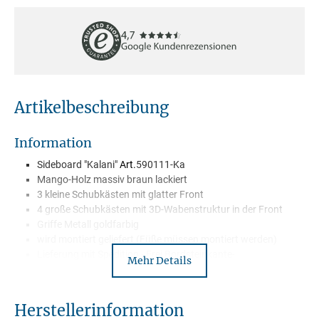
Artikelbeschreibung
Information
Sideboard "Kalani"
Art.
590111-Ka
Mango-Holz massiv braun lackiert
3 kleine Schubkästen mit glatter Front
4 große Schubkästen mit 3D-Wabenstruktur in der Front
Griffe Metall goldfarbig
wird montiert geliefert (Füße müssen montiert werden)
Lieferung mit Spedition - Frei Bordsteinkante-
Mehr Details
Herstellerinformation
Maßangaben