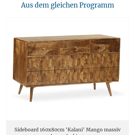
10. Brandschutz
Aus dem gleichen Programm
Unsere Möbel sollten von Hitzequellen wie Kaminen oder direkten
Heizungen ferngehalten werden. Verwenden Sie feuerfeste Unterlagen
für Kerzen oder anderen heißen Gegenständen.
11. Entsorgung
Am Ende der Nutzungsdauer sollten Möbel fachgerecht entsorgt
werden. Massivholz kann über den Sperrmüll oder an speziellen
Sammelstellen abgegeben werden. Die örtlichen
Entsorgungsvorschriften sind zu beachten.
12. Einsatzort
Unsere Massivmöbel sind so konzipiert das Sie für den privaten
Gebrauch in Haushalten geeignet sind. Diese Möbel sind nicht für
kommerziellen Gebrauch geeignet.
Unsere Massivholzmöbel sind nicht für den Außenbereich geeignet.
Sideboard 160x80cm 'Kalani' Mango massiv