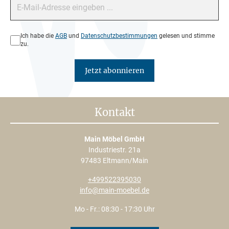
Datenschutz*
Ich habe die
AGB
und
Datenschutzbestimmungen
gelesen und stimme
zu.
Jetzt abonnieren
Kontakt
Main Möbel GmbH
Industriestr. 21a
97483 Eltmann/Main
+499522395030
info@main-moebel.de
Mo - Fr.: 08:30 - 17:30 Uhr