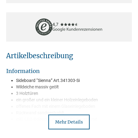
Artikelbeschreibung
Information
Sideboard “Sienna” Art.341303-Si
Wildeiche massiv geölt
3 Holztüren
ein großer und ein kleiner Holzeinlegeboden
offenes Fach mit einem Glaseinlegeboden
Rückwand sandgestrahlt
inkl. LED-Beleuchtung in der Rückwand mit
Mehr Details
Funkfernsteuerung
Sockel schwarz lackiert