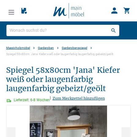
Massivholzmöbel
Garderoben
Garderobenspiegel
Spiegel 58x80cm 'Jana' Kiefer weiß oder laugenfarbig laugenfarbig gebeizt/geölt
Spiegel 58x80cm 'Jana' Kiefer
weiß oder laugenfarbig
laugenfarbig gebeizt/geölt
|
Zum Merkzettel hinzufügen
Lieferzeit: 6-8 Wochen
Bildergalerie überspringen