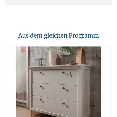
Vorsicht beim Transport: Glasflächen sind besonders empfindlich
gegenüber Stößen und sollten gut gepolstert transportiert werden.
9. Einklemm- und Verletzungsgefahr
Achten Sie darauf, dass beim Schließen von Türen oder Schubladen
keine Finger eingeklemmt werden. Scharfe Kanten oder Splitter sollten
regelmäßig überprüft und entfernt werden.
10. Brandschutz
Aus dem gleichen Programm
Unsere Möbel sollten von Hitzequellen wie Kaminen oder direkten
Heizungen ferngehalten werden. Verwenden Sie feuerfeste Unterlagen
für Kerzen oder anderen heißen Gegenständen.
11. Entsorgung
Am Ende der Nutzungsdauer sollten Möbel fachgerecht entsorgt
werden. Massivholz kann über den Sperrmüll oder an speziellen
Sammelstellen abgegeben werden. Die örtlichen
Entsorgungsvorschriften sind zu beachten.
12. Einsatzort
Unsere Massivmöbel sind so konzipiert das Sie für den privaten
Gebrauch in Haushalten geeignet sind. Diese Möbel sind nicht für
kommerziellen Gebrauch geeignet.
Unsere Massivholzmöbel sind nicht für den Außenbereich geeignet.