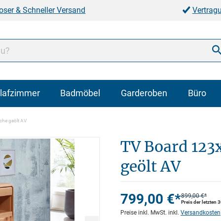
oser & Schneller Versand
Vertrag
lafzimmer
Badmöbel
Garderoben
Büro
che geölt AV
TV Board 123
geölt AV
799,00 €*
899,00 €*
Preis der letzten 
Preise inkl. MwSt. inkl.
Versandkosten