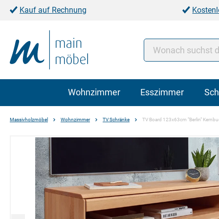
Kauf auf Rechnung
Kostenl
Wohnzimmer
Esszimmer
Sch
Massivholzmöbel
Wohnzimmer
TV Schränke
TV Board 123x63cm "Berlin" Kernbu
Bildergalerie überspringen