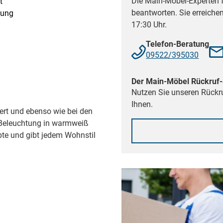
Die Main-Möbel-Experten f
t
beantworten. Sie erreiche
tung
17:30 Uhr.
Telefon-Beratung
09522/395030
Der Main-Möbel Rückruf-
Nutzen Sie unseren Rückru
Ihnen.
iert und ebenso wie bei den
e Beleuchtung in warmweiß
pte und gibt jedem Wohnstil