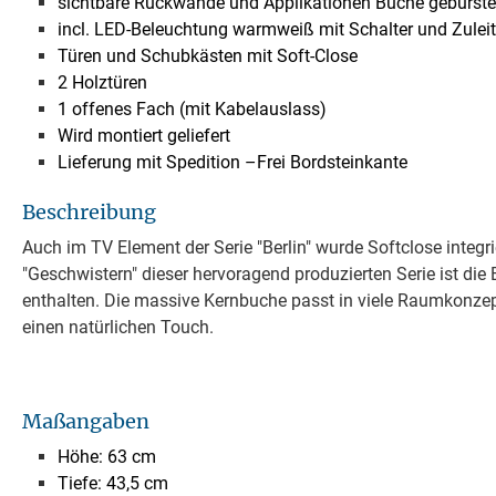
sichtbare Rückwände und Applikationen Buche gebürste
incl. LED-Beleuchtung warmweiß mit Schalter und Zulei
Türen und Schubkästen mit Soft-Close
2 Holztüren
1 offenes Fach (mit Kabelauslass)
Wird montiert geliefert
Lieferung mit Spedition –Frei Bordsteinkante
Beschreibung
Auch im TV Element der Serie "Berlin" wurde Softclose integr
"Geschwistern" dieser hervoragend produzierten Serie ist di
enthalten. Die massive Kernbuche passt in viele Raumkonze
einen natürlichen Touch.
Maßangaben
Höhe: 63 cm
Tiefe: 43,5 cm